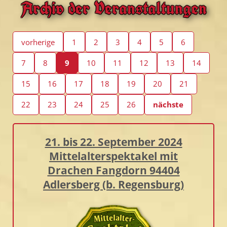
Archiv der Veranstaltungen
vorherige
1
2
3
4
5
6
7
8
9
10
11
12
13
14
15
16
17
18
19
20
21
22
23
24
25
26
nächste
21. bis 22. September 2024
Mittelalterspektakel mit
Drachen Fangdorn 94404
Adlersberg (b. Regensburg)