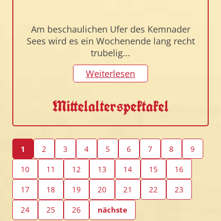
Am beschaulichen Ufer des Kemnader
Sees wird es ein Wochenende lang recht
trubelig...
Weiterlesen
Mittelalterspektakel
1
2
3
4
5
6
7
8
9
10
11
12
13
14
15
16
17
18
19
20
21
22
23
24
25
26
nächste