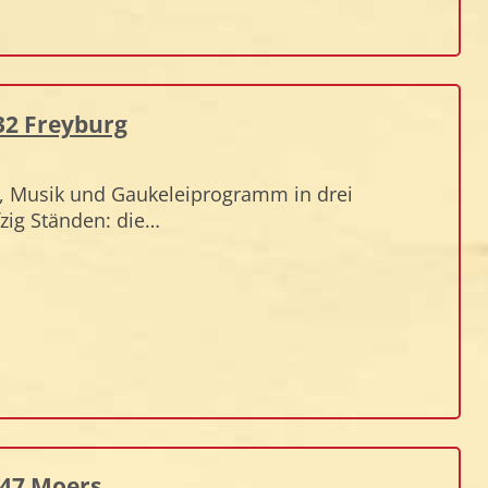
632 Freyburg
m", Musik und Gaukeleiprogramm in drei
zig Ständen: die…
447 Moers