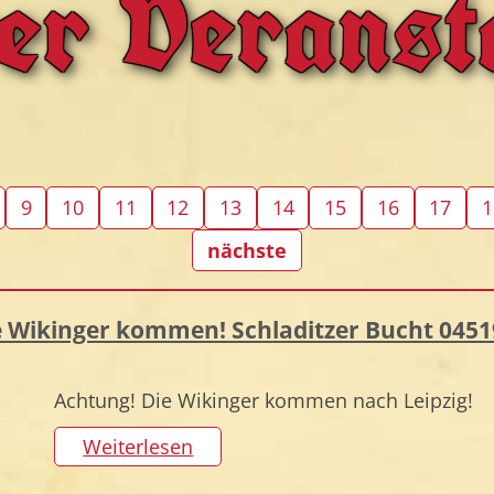
der Veranst
9
10
11
12
13
14
15
16
17
1
nächste
ie Wikinger kommen! Schladitzer Bucht 0451
Achtung! Die Wikinger kommen nach Leipzig!
Weiterlesen