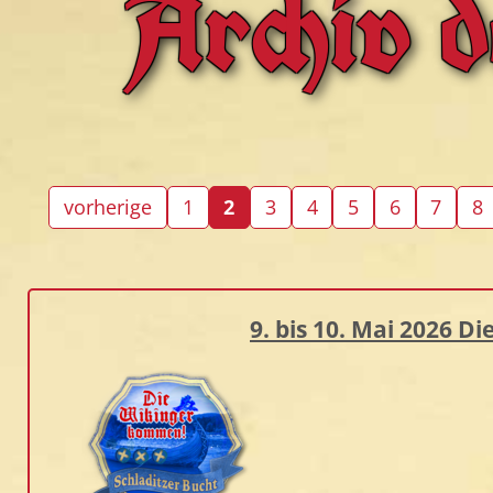
Archiv 
vorherige
1
2
3
4
5
6
7
8
9. bis 10. Mai 2026 D