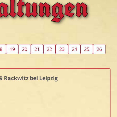
altungen
8
19
20
21
22
23
24
25
26
9 Rackwitz bei Leipzig