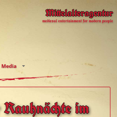
Mittelalteragentur
medieval entertainment for modern people
Media
 Rauhnächte im